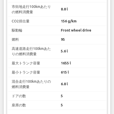
市街地走行100kmあたり
8.8 l
の燃料消費量
CO2排出量
156 g/km
駆動輪
Front wheel drive
燃料
95
高速道路走行100kmあた
5.6 l
りの燃料消費量
最大トランク容量
1655 l
最小トランク容量
615 l
混合走行100kmあたりの
6.8 l
燃料消費量
ドアの数
5
座席の数
5