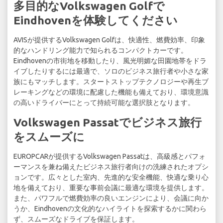
多目的なVolkswagen Golfで
Eindhovenを体験してください
AVISが提供するVolkswagen Golfは、快適性、燃費効率、印象
的なハンドリング能力で知られるコンパクトカーです。
Eindhovenの市街地を移動したり、風光明媚な田園地帯をドラ
イブしたりするには最適で、ソロのビジネス旅行者や小さな家
族にもマッチします。スタートストップテクノロジーや再生ブ
レーキングなどの環境に配慮した機能も備えており、環境意識
の高いドライバーにとって持続可能な選択肢となります。
Volkswagen Passatでビジネス旅行
をスムーズに
EUROPCARが提供するVolkswagen Passatは、高級感とパフォ
ーマンスを兼ね備えたビジネス旅行者向けの洗練されたオプシ
ョンです。広々とした室内、先進的な安全機能、快適な乗り心
地を備えており、重要な事前会議に最適な環境を提供します。
また、パワフルで燃費効率の良いエンジンにより、会議に向か
うか、Eindhovenの文化的なハイライトを探索するかに関わら
ず、スムーズなドライブを保証します。