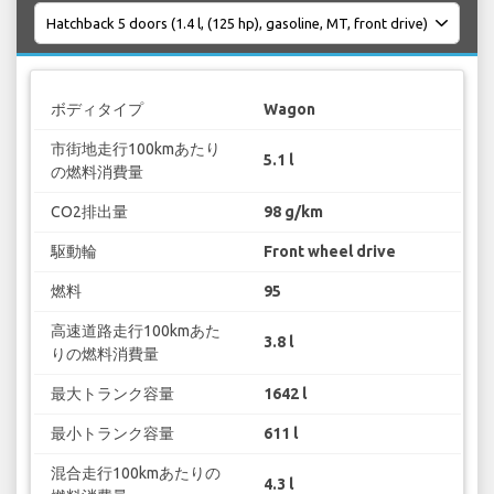
ボディタイプ
Wagon
市街地走行100kmあたり
5.1 l
の燃料消費量
CO2排出量
98 g/km
駆動輪
Front wheel drive
燃料
95
高速道路走行100kmあた
3.8 l
りの燃料消費量
最大トランク容量
1642 l
最小トランク容量
611 l
混合走行100kmあたりの
4.3 l