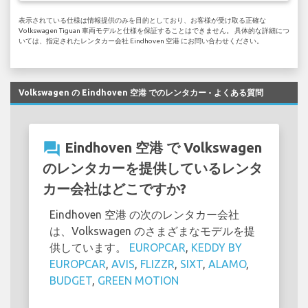
表示されている仕様は情報提供のみを目的としており、お客様が受け取る正確な
Volkswagen Tiguan 車両モデルと仕様を保証することはできません。 具体的な詳細につ
いては、指定されたレンタカー会社 Eindhoven 空港 にお問い合わせください。
Volkswagen の Eindhoven 空港 でのレンタカー - よくある質問
question_answer
Eindhoven 空港 で Volkswagen
のレンタカーを提供しているレンタ
カー会社はどこですか?
Eindhoven 空港 の次のレンタカー会社
は、Volkswagen のさまざまなモデルを提
供しています。
EUROPCAR
,
KEDDY BY
EUROPCAR
,
AVIS
,
FLIZZR
,
SIXT
,
ALAMO
,
BUDGET
,
GREEN MOTION