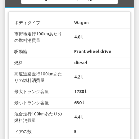
ボディタイプ
Wagon
市街地走行100kmあたり
4.8 l
の燃料消費量
駆動輪
Front wheel drive
燃料
diesel
高速道路走行100kmあた
4.2 l
りの燃料消費量
最大トランク容量
1780 l
最小トランク容量
650 l
混合走行100kmあたりの
4.4 l
燃料消費量
ドアの数
5