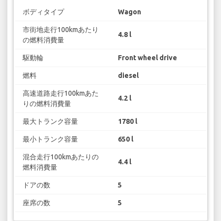
ボディタイプ
Wagon
市街地走行100kmあたり
4.8 l
の燃料消費量
駆動輪
Front wheel drive
燃料
diesel
高速道路走行100kmあた
4.2 l
りの燃料消費量
最大トランク容量
1780 l
最小トランク容量
650 l
混合走行100kmあたりの
4.4 l
燃料消費量
ドアの数
5
座席の数
5