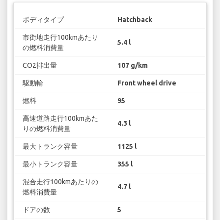
ボディタイプ
Hatchback
市街地走行100kmあたり
5.4 l
の燃料消費量
CO2排出量
107 g/km
駆動輪
Front wheel drive
燃料
95
高速道路走行100kmあた
4.3 l
りの燃料消費量
最大トランク容量
1125 l
最小トランク容量
355 l
混合走行100kmあたりの
4.7 l
燃料消費量
ドアの数
5