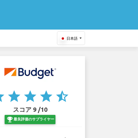
日本語
ar
star
star
star
star_half
スコア 9 /10
emoji_events
最良評価のサプライヤー