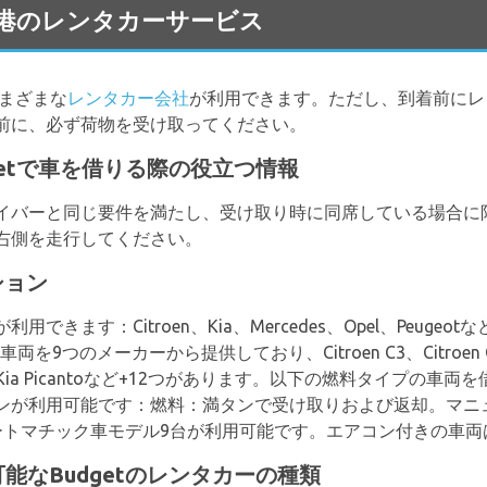
en 空港のレンタカーサービス
まざまな
レンタカー会社
が利用できます。ただし、到着前にレ
前に、必ず荷物を受け取ってください。
のBudgetで車を借りる際の役立つ情報
イバーと同じ要件を満たし、受け取り時に同席している場合に
右側を走行してください。
ション
す：Citroen、Kia、Mercedes、Opel、Peugeotなど+4
を9つのメーカーから提供しており、Citroen C3、Citroen C4 Cac
 Estate、Kia Picantoなど+12つがあります。以下の燃料タイ
ンが利用可能です：燃料：満タンで受け取りおよび返却。マニ
ートマチック車モデル9台が利用可能です。エアコン付きの車両
で利用可能なBudgetのレンタカーの種類