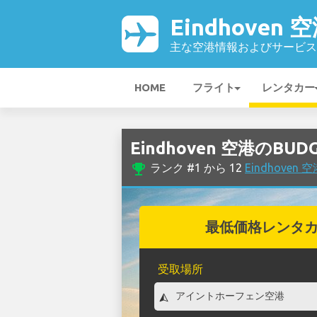
Eindhoven 
主な空港情報およびサービス
HOME
フライト
レンタカー
Eindhoven 空港のB
emoji_events
ランク #1 から 12
Eindhove
最低価格レンタ
受取場所