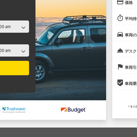
credit_card
価格
timer
平均待
directions_car
車両の
room_service
デスク
flag
車両引
beenhere
車両乗
* 8