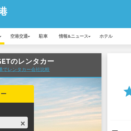
空港
空港交通
駐車
情報&ニュース
ホテル
UDGETのレンタカー
n 空港でレンタカー会社比較
st
カー