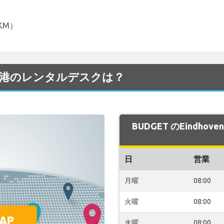
.7KM）
ven 空港のレンタルデスクは？
BUDGET のEindho
日
営業
月曜
08:00
火曜
08:00
水曜
08:00