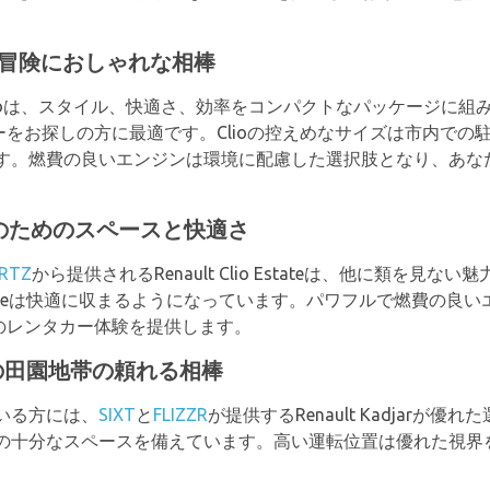
hovenの冒険におしゃれな相棒
t Clioは、スタイル、快適さ、効率をコンパクトなパッケージ
タカーをお探しの方に最適です。Clioの控えめなサイズは市内で
す。燃費の良いエンジンは環境に配慮した選択肢となり、あな
e: 家族のためのスペースと快適さ
RTZ
から提供されるRenault Clio Estateは、他に類を
stateは快適に収まるようになっています。パワフルで燃費の
空港のレンタカー体験を提供します。
オランダの田園地帯の頼れる相棒
いる方には、
SIXT
と
FLIZZR
が提供するRenault Kadjarが
の十分なスペースを備えています。高い運転位置は優れた視界