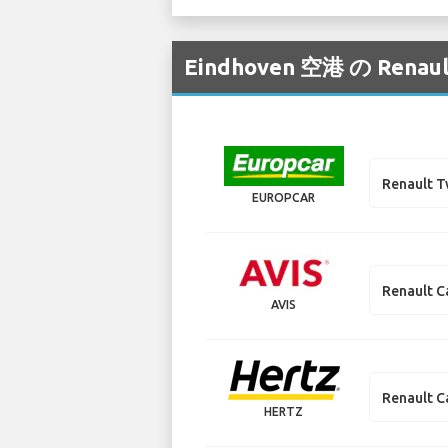
Eindhoven 空港 の
Renault 
EUROPCAR
Renault C
AVIS
Renault C
HERTZ