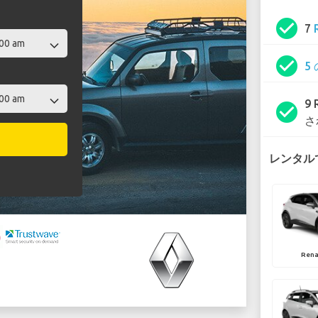
check_circle
7
check_circle
5
9
check_circle
さ
レンタルで
Rena