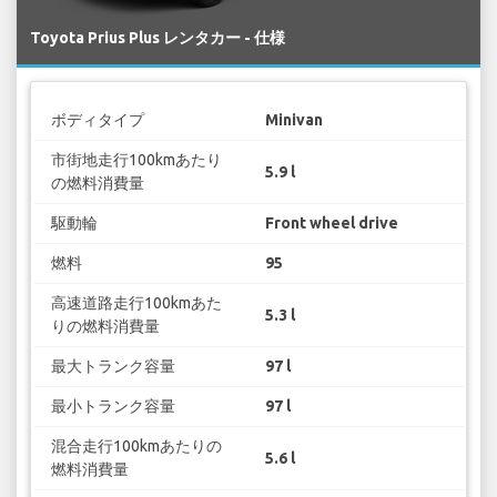
Toyota Prius Plus レンタカー - 仕様
ボディタイプ
Minivan
市街地走行100kmあたり
5.9 l
の燃料消費量
駆動輪
Front wheel drive
燃料
95
高速道路走行100kmあた
5.3 l
りの燃料消費量
最大トランク容量
97 l
最小トランク容量
97 l
混合走行100kmあたりの
5.6 l
燃料消費量