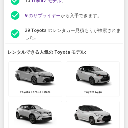
check_circle
10
Toyota モデル
。
check_circle
9 のサプライヤー
から入手できます。
29 Toyota のレンタカー見積もりが検索されま
check_circle
した。
レンタルできる人気の Toyota モデル:
Toyota Corolla Estate
Toyota Aygo