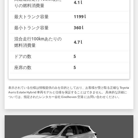
4.1 l
りの燃料消費量
最大トランク容量
1199 l
最小トランク容量
360 l
混合走行100kmあたりの
4.7 l
燃料消費量
ドアの数
5
座席の数
5
表示されている仕様は情報提供のみを目的としており、お客様が受け取る正確な Toyota
Auris Estate Hybrid 車両モデルと仕様を保証することはできません。 具体的な詳細に
ついては、指定されたレンタカー会社 Eindhoven 空港 にお問い合わせください。