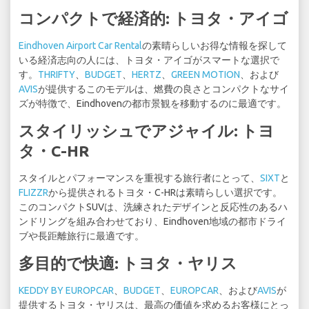
コンパクトで経済的: トヨタ・アイゴ
Eindhoven Airport Car Rental
の素晴らしいお得な情報を探して
いる経済志向の人には、トヨタ・アイゴがスマートな選択で
す。
THRIFTY
、
BUDGET
、
HERTZ
、
GREEN MOTION
、および
AVIS
が提供するこのモデルは、燃費の良さとコンパクトなサイ
ズが特徴で、Eindhovenの都市景観を移動するのに最適です。
スタイリッシュでアジャイル: トヨ
タ・C-HR
スタイルとパフォーマンスを重視する旅行者にとって、
SIXT
と
FLIZZR
から提供されるトヨタ・C-HRは素晴らしい選択です。
このコンパクトSUVは、洗練されたデザインと反応性のあるハ
ンドリングを組み合わせており、Eindhoven地域の都市ドライ
ブや長距離旅行に最適です。
多目的で快適: トヨタ・ヤリス
KEDDY BY EUROPCAR
、
BUDGET
、
EUROPCAR
、および
AVIS
が
提供するトヨタ・ヤリスは、最高の価値を求めるお客様にとっ