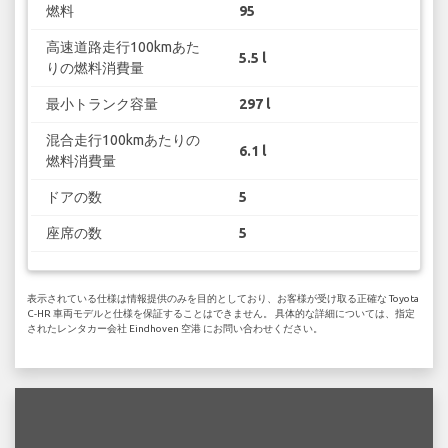
燃料
95
高速道路走行100kmあた
5.5 l
りの燃料消費量
最小トランク容量
297 l
混合走行100kmあたりの
6.1 l
燃料消費量
ドアの数
5
座席の数
5
表示されている仕様は情報提供のみを目的としており、お客様が受け取る正確な Toyota
C-HR 車両モデルと仕様を保証することはできません。 具体的な詳細については、指定
されたレンタカー会社 Eindhoven 空港 にお問い合わせください。