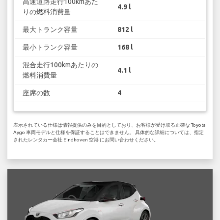
高速道路走行100kmあた
4.9 l
りの燃料消費量
最大トランク容量
812 l
最小トランク容量
168 l
混合走行100kmあたりの
4.1 l
燃料消費量
座席の数
4
表示されている仕様は情報提供のみを目的としており、お客様が受け取る正確な Toyota
Aygo 車両モデルと仕様を保証することはできません。 具体的な詳細については、指定
されたレンタカー会社 Eindhoven 空港 にお問い合わせください。