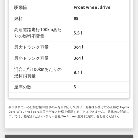
駆動輪
Front wheel drive
燃料
95
高速道路走行100kmあた
5.5 l
りの燃料消費量
最大トランク容量
361 l
最小トランク容量
361 l
混合走行100kmあたりの
6.1 l
燃料消費量
座席の数
5
表示されている仕様は情報提供のみを目的としており、お客様が受け取る正確な Toyota
Corolla Touring Sport 車両モデルと仕様を保証することはできません。 具体的な詳細に
ついては、指定されたレンタカー会社 Eindhoven 空港 にお問い合わせください。