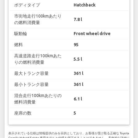
ボディタイプ
Hatchback
市街地走行100kmあたり
7.8 l
の燃料消費量
駆動輪
Front wheel drive
燃料
95
高速道路走行100kmあた
5.5 l
りの燃料消費量
最大トランク容量
361 l
最小トランク容量
361 l
混合走行100kmあたりの
6.1 l
燃料消費量
座席の数
5
表示されている仕様は情報提供のみを目的としており、お客様が受け取る正確な Toyota
Corolla Hybrid Estate 車両モデルと仕様を保証することはできません。 具体的な詳細に