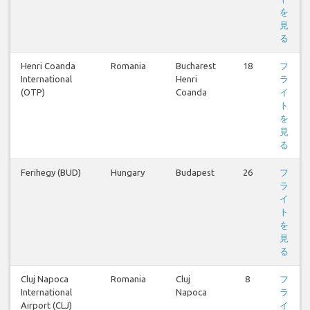
を
見
る
Henri Coanda
Romania
Bucharest
18
フ
International
Henri
ラ
(OTP)
Coanda
イ
ト
を
見
る
Ferihegy (BUD)
Hungary
Budapest
26
フ
ラ
イ
ト
を
見
る
Cluj Napoca
Romania
Cluj
8
フ
International
Napoca
ラ
Airport (CLJ)
イ