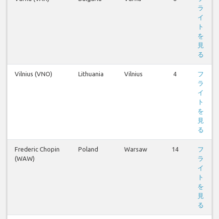
ラ
イ
ト
を
見
る
Vilnius (VNO)
Lithuania
Vilnius
4
フ
ラ
イ
ト
を
見
る
Frederic Chopin
Poland
Warsaw
14
フ
(WAW)
ラ
イ
ト
を
見
る