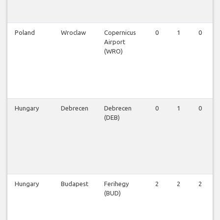
Poland
Wroclaw
Copernicus
0
1
0
Airport
(WRO)
Hungary
Debrecen
Debrecen
0
1
0
(DEB)
Hungary
Budapest
Ferihegy
2
2
2
(BUD)