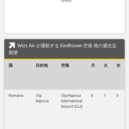
(VNO)
Wizz Air が運航する Eindhoven 空港 発の週次定
期便
国
目的地
空港
月
火
水
Romania
Cluj
Cluj Napoca
0
1
0
Napoca
International
Airport (CLJ)