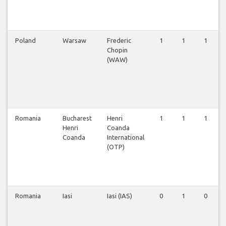
Poland
Warsaw
Frederic
1
1
1
Chopin
(WAW)
Romania
Bucharest
Henri
1
1
1
Henri
Coanda
Coanda
International
(OTP)
Romania
Iasi
Iasi (IAS)
0
1
0