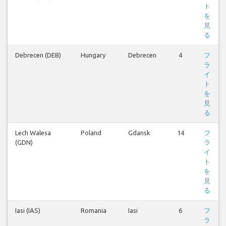
ト
を
見
る
Debrecen (DEB)
Hungary
Debrecen
4
フ
ラ
イ
ト
を
見
る
Lech Walesa
Poland
Gdansk
14
フ
(GDN)
ラ
イ
ト
を
見
る
Iasi (IAS)
Romania
Iasi
6
フ
ラ