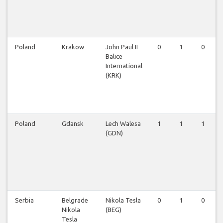
Poland
Krakow
John Paul II
0
1
0
Balice
International
(KRK)
Poland
Gdansk
Lech Walesa
1
1
1
(GDN)
Serbia
Belgrade
Nikola Tesla
0
1
0
Nikola
(BEG)
Tesla