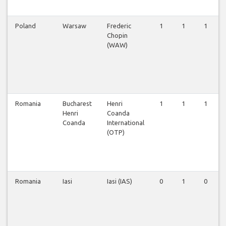
Poland
Warsaw
Frederic
1
1
1
Chopin
(WAW)
Romania
Bucharest
Henri
1
1
1
Henri
Coanda
Coanda
International
(OTP)
Romania
Iasi
Iasi (IAS)
0
1
0