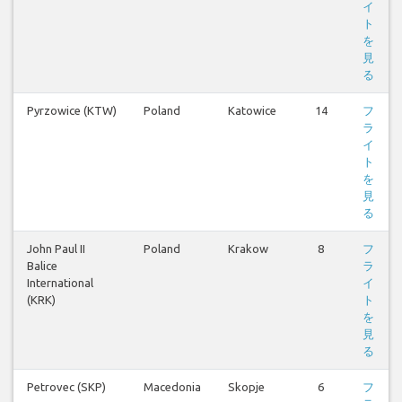
イ
ト
を
見
る
Pyrzowice (KTW)
Poland
Katowice
14
フ
ラ
イ
ト
を
見
る
John Paul II
Poland
Krakow
8
フ
Balice
ラ
International
イ
(KRK)
ト
を
見
る
Petrovec (SKP)
Macedonia
Skopje
6
フ