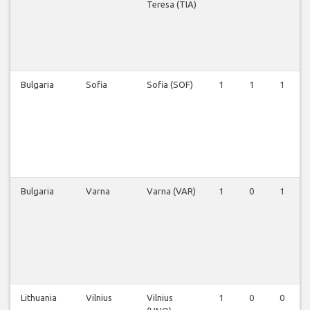
Teresa (TIA)
Bulgaria
Sofia
Sofia (SOF)
1
1
1
Bulgaria
Varna
Varna (VAR)
1
0
1
Lithuania
Vilnius
Vilnius
1
0
0