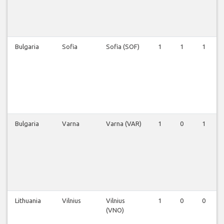
Bulgaria
Sofia
Sofia (SOF)
1
1
1
Bulgaria
Varna
Varna (VAR)
1
0
1
Lithuania
Vilnius
Vilnius
1
0
0
(VNO)