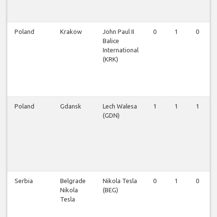
Poland
Krakow
John Paul II
0
1
0
Balice
International
(KRK)
Poland
Gdansk
Lech Walesa
1
1
1
(GDN)
Serbia
Belgrade
Nikola Tesla
0
1
0
Nikola
(BEG)
Tesla