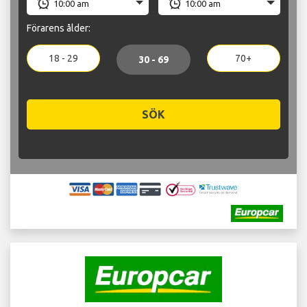
Förarens ålder:
18 - 29
70+
30 - 69
SÖK