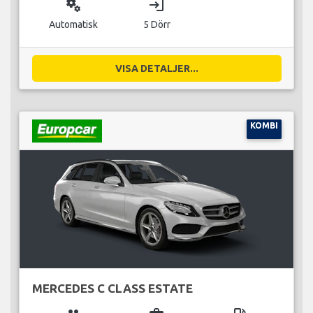
miscellaneous_services
login
Automatisk
5 Dörr
VISA DETALJER...
KOMBI
MERCEDES C CLASS ESTATE