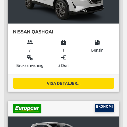
NISSAN QASHQAI
group
business_center
local_gas_station
7
1
Bensin
miscellaneous_services
login
Bruksanvisning
5 Dörr
VISA DETALJER...
EKONOMI