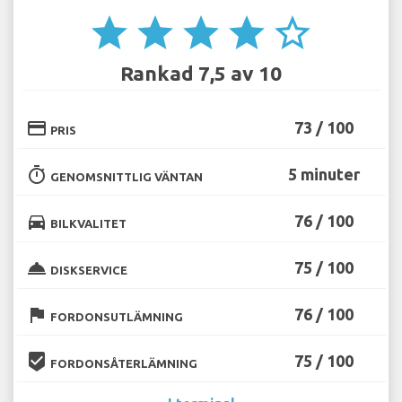
star
star
star
star
star_border
Rankad 7,5 av 10
credit_card
73 / 100
PRIS
timer
5 minuter
GENOMSNITTLIG VÄNTAN
directions_car
76 / 100
BILKVALITET
room_service
75 / 100
DISKSERVICE
flag
76 / 100
FORDONSUTLÄMNING
beenhere
75 / 100
FORDONSÅTERLÄMNING