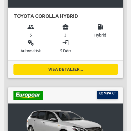
TOYOTA COROLLA HYBRID
group
business_center
local_gas_station
5
3
Hybrid
miscellaneous_services
login
Automatisk
5 Dörr
VISA DETALJER...
KOMPAKT