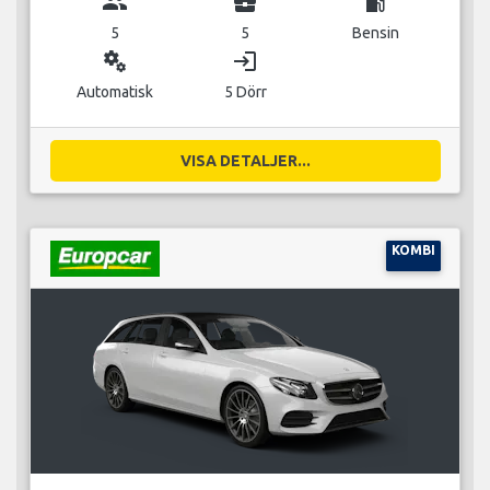
group
business_center
local_gas_station
5
5
Bensin
miscellaneous_services
login
Automatisk
5 Dörr
VISA DETALJER...
KOMBI