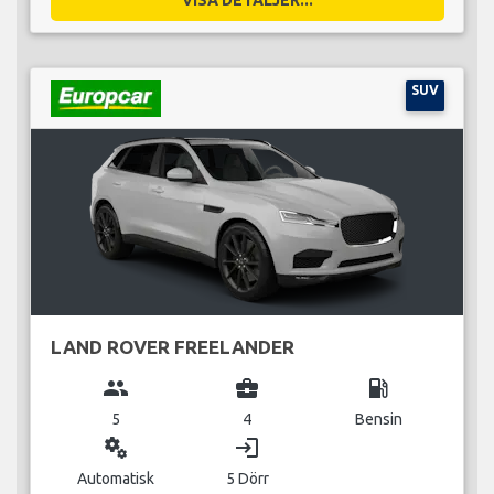
SUV
LAND ROVER FREELANDER
group
business_center
local_gas_station
5
4
Bensin
miscellaneous_services
login
Automatisk
5 Dörr