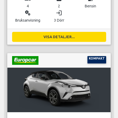
4
2
Bensin
miscellaneous_services
login
Bruksanvisning
3 Dörr
VISA DETALJER...
KOMPAKT