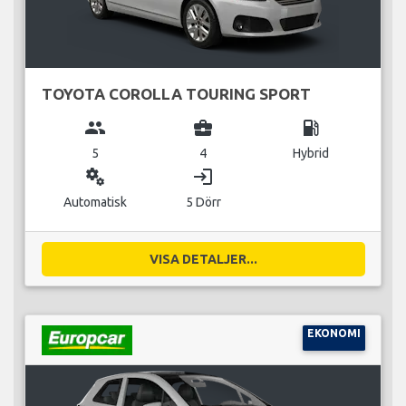
TOYOTA COROLLA TOURING SPORT
group
business_center
local_gas_station
5
4
Hybrid
miscellaneous_services
login
Automatisk
5 Dörr
VISA DETALJER...
EKONOMI