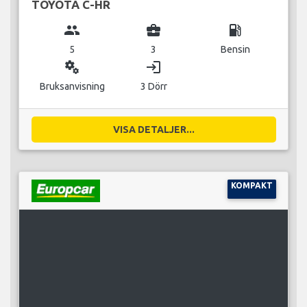
TOYOTA C-HR
group
business_center
local_gas_station
5
3
Bensin
miscellaneous_services
login
Bruksanvisning
3 Dörr
VISA DETALJER...
KOMPAKT