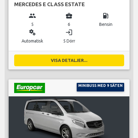
MERCEDES E CLASS ESTATE
group
business_center
local_gas_station
5
6
Bensin
miscellaneous_services
login
Automatisk
5 Dörr
VISA DETALJER...
MINIBUSS MED 9 SÄTEN