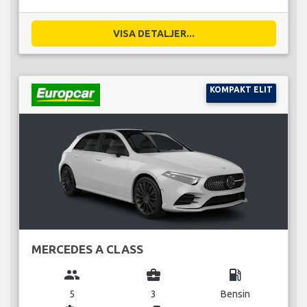
VISA DETALJER...
KOMPAKT ELIT
MERCEDES A CLASS
group
business_center
local_gas_station
5
3
Bensin