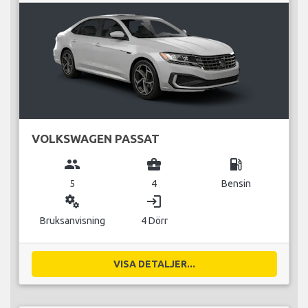
VOLKSWAGEN PASSAT
group
business_center
local_gas_station
5
4
Bensin
miscellaneous_services
login
Bruksanvisning
4 Dörr
VISA DETALJER...