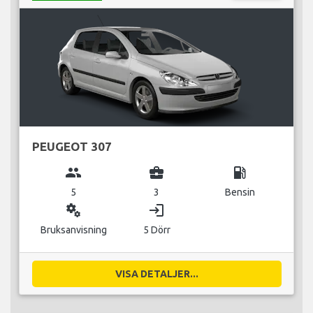
PEUGEOT 307
group
business_center
local_gas_station
5
3
Bensin
miscellaneous_services
login
Bruksanvisning
5 Dörr
VISA DETALJER...