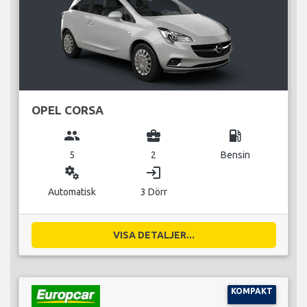
OPEL CORSA
group
business_center
local_gas_station
5
2
Bensin
miscellaneous_services
login
Automatisk
3 Dörr
VISA DETALJER...
KOMPAKT