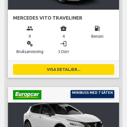
MERCEDES VITO TRAVELINER
group
business_center
local_gas_station
9
4
Bensin
miscellaneous_services
login
Bruksanvisning
5 Dörr
VISA DETALJER...
MINIBUSS MED 7 SÄTEN