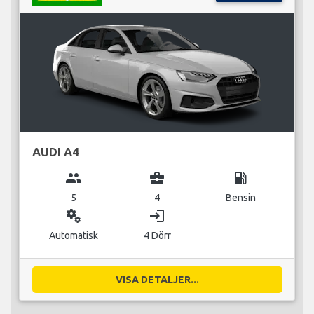
AUDI A4
group
business_center
local_gas_station
5
4
Bensin
miscellaneous_services
login
Automatisk
4 Dörr
VISA DETALJER...