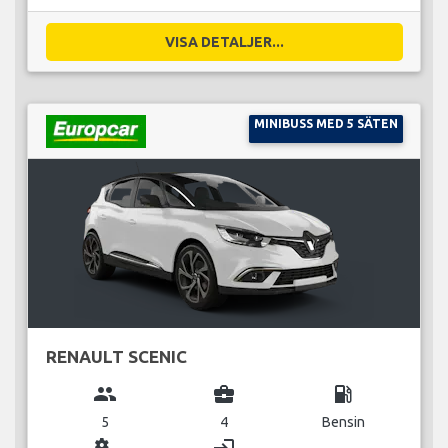
VISA DETALJER...
MINIBUSS MED 5 SÄTEN
RENAULT SCENIC
group
business_center
local_gas_station
5
4
Bensin