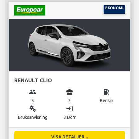
EKONOMI
RENAULT CLIO
group
business_center
local_gas_station
5
2
Bensin
miscellaneous_services
login
Bruksanvisning
3 Dörr
VISA DETALJER...