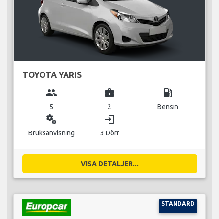
TOYOTA YARIS
group
business_center
local_gas_station
5
2
Bensin
miscellaneous_services
login
Bruksanvisning
3 Dörr
VISA DETALJER...
STANDARD