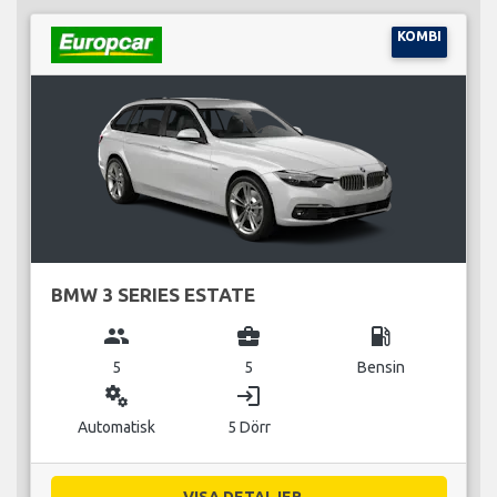
KOMBI
BMW 3 SERIES ESTATE
group
business_center
local_gas_station
5
5
Bensin
miscellaneous_services
login
Automatisk
5 Dörr
VISA DETALJER...