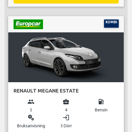
KOMBI
RENAULT MEGANE ESTATE
group
business_center
local_gas_station
5
4
Bensin
miscellaneous_services
login
Bruksanvisning
5 Dörr