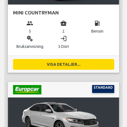
MINI COUNTRYMAN
group
business_center
local_gas_station
5
2
Bensin
miscellaneous_services
login
Bruksanvisning
5 Dörr
VISA DETALJER...
STANDARD