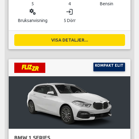
5
4
Bensin
miscellaneous_services
login
Bruksanvisning
5 Dörr
VISA DETALJER...
KOMPAKT ELIT
BMW 1 SERIES