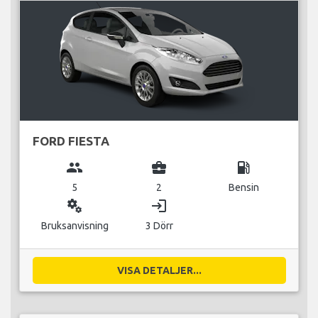
FORD FIESTA
group
business_center
local_gas_station
5
2
Bensin
miscellaneous_services
login
Bruksanvisning
3 Dörr
VISA DETALJER...