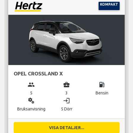
KOMPAKT
OPEL CROSSLAND X
group
business_center
local_gas_station
5
3
Bensin
miscellaneous_services
login
Bruksanvisning
5 Dörr
VISA DETALJER...