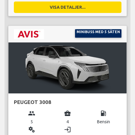
VISA DETALJER...
MINIBUSS MED 5 SÄTEN
PEUGEOT 3008
group
business_center
local_gas_station
5
4
Bensin
miscellaneous_services
login