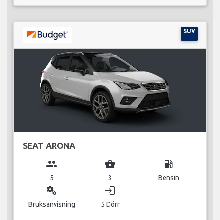
SUV
SEAT ARONA
group
business_center
local_gas_station
5
3
Bensin
miscellaneous_services
login
Bruksanvisning
5 Dörr