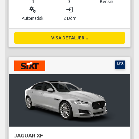
4
3
Bensin
miscellaneous_services
login
Automatisk
2 Dörr
VISA DETALJER...
LYX
JAGUAR XF