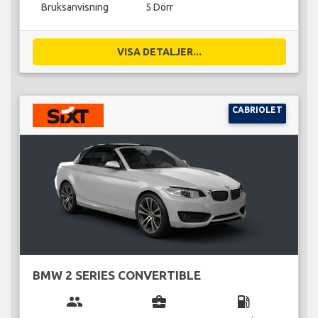
Bruksanvisning
5 Dörr
VISA DETALJER...
CABRIOLET
BMW 2 SERIES CONVERTIBLE
group
business_center
local_gas_station