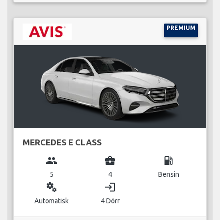
PREMIUM
MERCEDES E CLASS
group
business_center
local_gas_station
5
4
Bensin
miscellaneous_services
login
Automatisk
4 Dörr