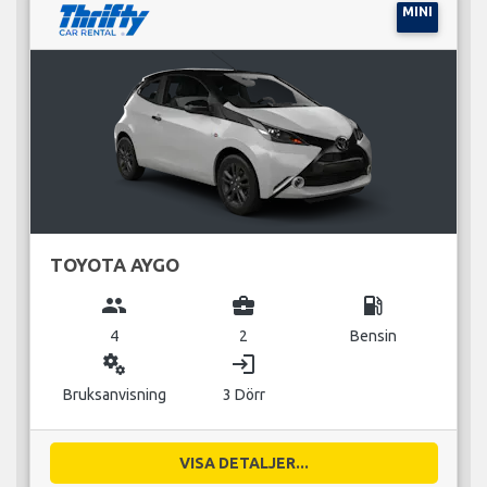
MINI
TOYOTA AYGO
group
business_center
local_gas_station
4
2
Bensin
miscellaneous_services
login
Bruksanvisning
3 Dörr
VISA DETALJER...