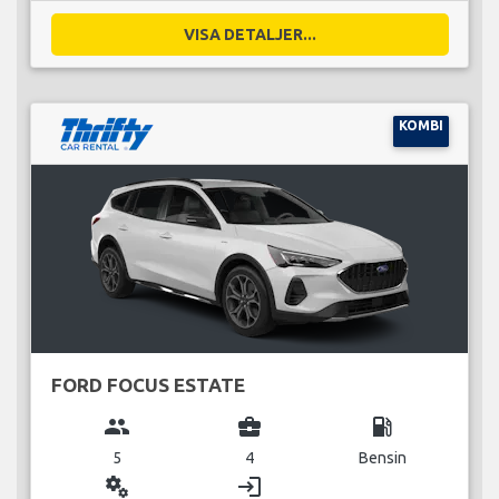
VISA DETALJER...
KOMBI
FORD FOCUS ESTATE
group
business_center
local_gas_station
5
4
Bensin
miscellaneous_services
login