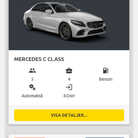
MERCEDES C CLASS
group
business_center
local_gas_station
5
4
Bensin
miscellaneous_services
login
Automatisk
4 Dörr
VISA DETALJER...