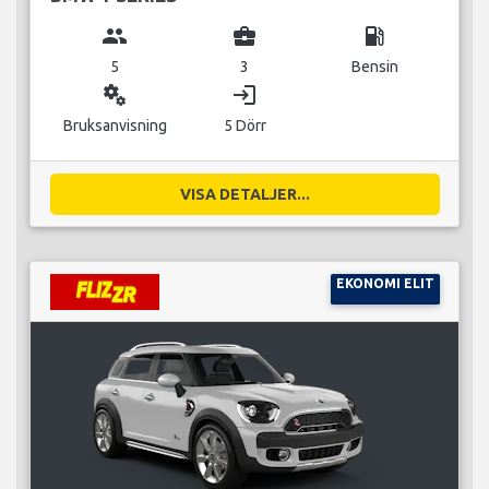
group
business_center
local_gas_station
5
3
Bensin
miscellaneous_services
login
Bruksanvisning
5 Dörr
VISA DETALJER...
EKONOMI ELIT