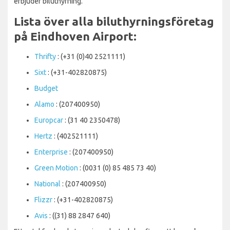
erbjuder biluthyrning.
Lista över alla biluthyrningsföretag
på Eindhoven Airport:
Thrifty
: (+31 (0)40 2521111)
Sixt
: (+31-402820875)
Budget
Alamo
: (207400950)
Europcar
: (31 40 2350478)
Hertz
: (402521111)
Enterprise
: (207400950)
Green Motion
: (0031 (0) 85 485 73 40)
National
: (207400950)
Flizzr
: (+31-402820875)
Avis
: ((31) 88 2847 640)