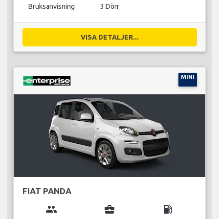
Bruksanvisning
3 Dörr
VISA DETALJER...
MINI
FIAT PANDA
group
business_center
local_gas_station