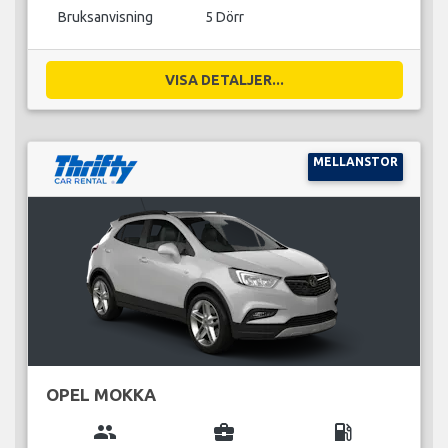
Bruksanvisning
5 Dörr
VISA DETALJER...
MELLANSTOR
OPEL MOKKA
group
business_center
local_gas_station