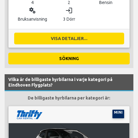
4
2
Bensin
miscellaneous_services
login
Bruksanvisning
3 Dörr
VISA DETALJER...
SÖKNING
Vilka är de billigaste hyrbilarna i varje kategori på
Eindhoven Flygplats?
De billigaste hyrbilarna per kategori är:
MINI