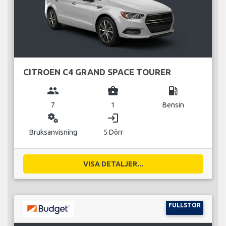
CITROEN C4 GRAND SPACE TOURER
group
business_center
local_gas_station
7
1
Bensin
miscellaneous_services
login
Bruksanvisning
5 Dörr
VISA DETALJER...
FULLSTOR