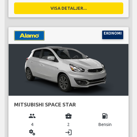
VISA DETALJER...
EKONOMI
MITSUBISHI SPACE STAR
group
business_center
local_gas_station
4
2
Bensin
miscellaneous_services
login