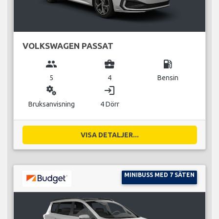
VOLKSWAGEN PASSAT
group
business_center
local_gas_station
5
4
Bensin
miscellaneous_services
login
Bruksanvisning
4 Dörr
VISA DETALJER...
MINIBUSS MED 7 SÄTEN