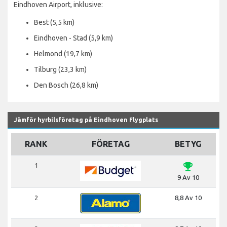
Eindhoven Airport, inklusive:
Best (5,5 km)
Eindhoven - Stad (5,9 km)
Helmond (19,7 km)
Tilburg (23,3 km)
Den Bosch (26,8 km)
Jämför hyrbilsföretag på Eindhoven Flygplats
RANK
FÖRETAG
BETYG
emoji_events
1
9 Av 10
2
8,8 Av 10