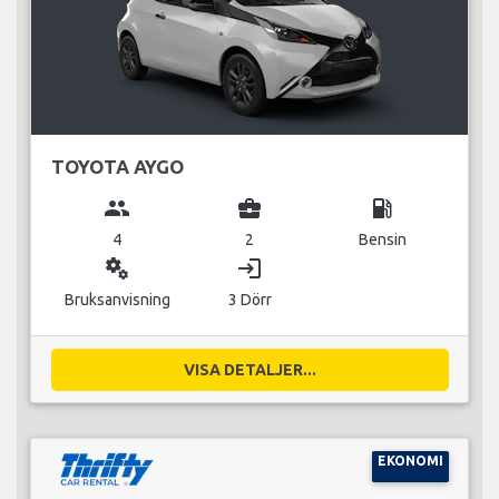
TOYOTA AYGO
group
business_center
local_gas_station
4
2
Bensin
miscellaneous_services
login
Bruksanvisning
3 Dörr
VISA DETALJER...
EKONOMI