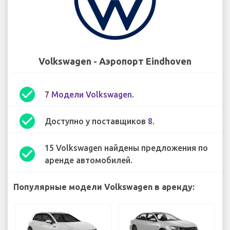
Volkswagen - Аэропорт Eindhoven
check_circle
7
Модели Volkswagen
.
check_circle
Доступно у поставщиков
8
.
15 Volkswagen найдены предложения по
check_circle
аренде автомобилей.
Популярные модели Volkswagen в аренду: