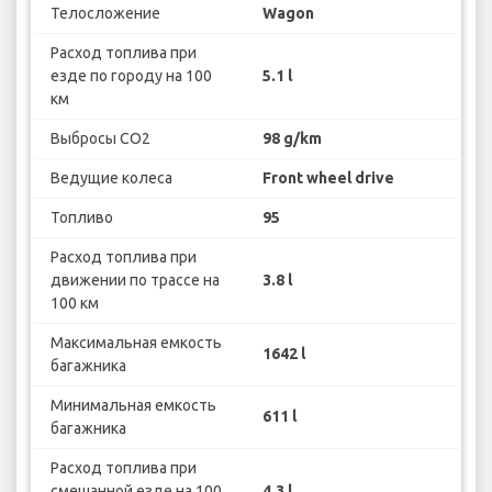
Телосложение
Wagon
Расход топлива при
езде по городу на 100
5.1 l
км
Выбросы CO2
98 g/km
Ведущие колеса
Front wheel drive
Топливо
95
Расход топлива при
движении по трассе на
3.8 l
100 км
Максимальная емкость
1642 l
багажника
Минимальная емкость
611 l
багажника
Расход топлива при
смешанной езде на 100
4.3 l