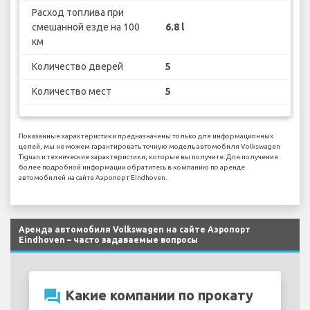
Расход топлива при
смешанной езде на 100
6.8 l
км
Количество дверей
5
Количество мест
5
Показанные характеристики предназначены только для информационных
целей, мы не можем гарантировать точную модель автомобиля Volkswagen
Tiguan и технические характеристики, которые вы получите. Для получения
более подробной информации обратитесь в компанию по аренде
автомобилей на сайте Аэропорт Eindhoven.
Аренда автомобиля Volkswagen на сайте Аэропорт
Eindhoven – часто задаваемые вопросы
question_answer
Какие компании по прокату