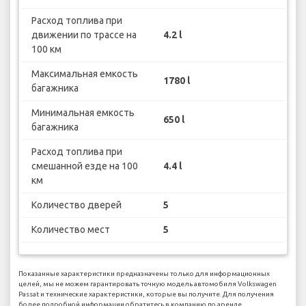
Расход топлива при
движении по трассе на
4.2 l
100 км
Максимальная емкость
1780 l
багажника
Минимальная емкость
650 l
багажника
Расход топлива при
смешанной езде на 100
4.4 l
км
Количество дверей
5
Количество мест
5
Показанные характеристики предназначены только для информационных
целей, мы не можем гарантировать точную модель автомобиля Volkswagen
Passat и технические характеристики, которые вы получите. Для получения
более подробной информации обратитесь в компанию по аренде