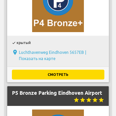
крытый
check
place
Luchthavenweg Eindhoven 5657EB |
Показать на карте
СМОТРЕТЬ
P5 Bronze Parking Eindhoven Airport
star
star
star
star
star