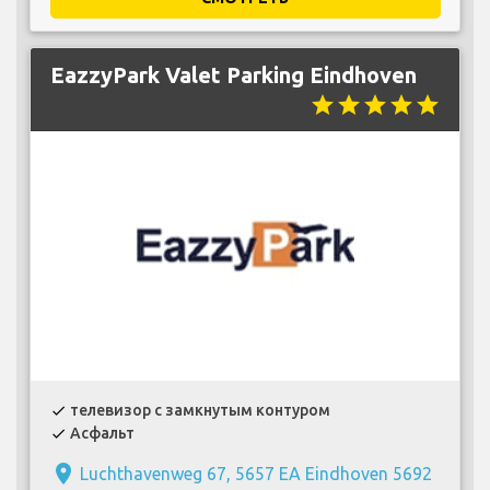
EazzyPark Valet Parking Eindhoven
star
star
star
star
star
телевизор с замкнутым контуром
check
Асфальт
check
place
Luchthavenweg 67, 5657 EA Eindhoven 5692