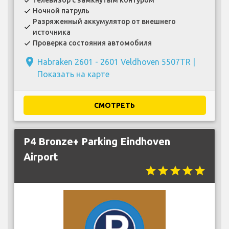
check
Ночной патруль
check
Разряженный аккумулятор от внешнего
check
источника
Проверка состояния автомобиля
check
place
Habraken 2601 - 2601 Veldhoven 5507TR |
Показать на карте
СМОТРЕТЬ
P4 Bronze+ Parking Eindhoven
Airport
star
star
star
star
star