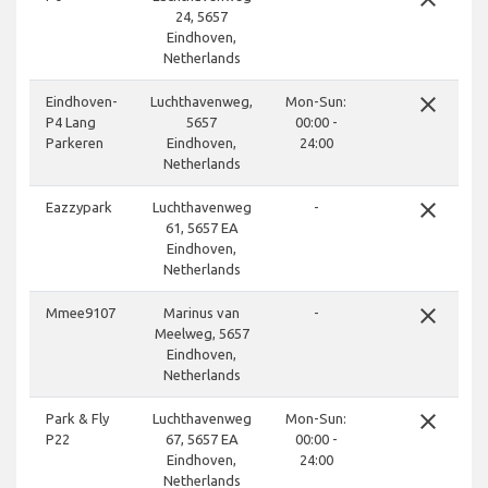
24, 5657
Eindhoven,
Netherlands
close
Eindhoven-
Luchthavenweg,
Mon-Sun:
P4 Lang
5657
00:00 -
Parkeren
Eindhoven,
24:00
Netherlands
close
Eazzypark
Luchthavenweg
-
61, 5657 EA
Eindhoven,
Netherlands
close
Mmee9107
Marinus van
-
Meelweg, 5657
Eindhoven,
Netherlands
close
Park & Fly
Luchthavenweg
Mon-Sun:
P22
67, 5657 EA
00:00 -
Eindhoven,
24:00
Netherlands