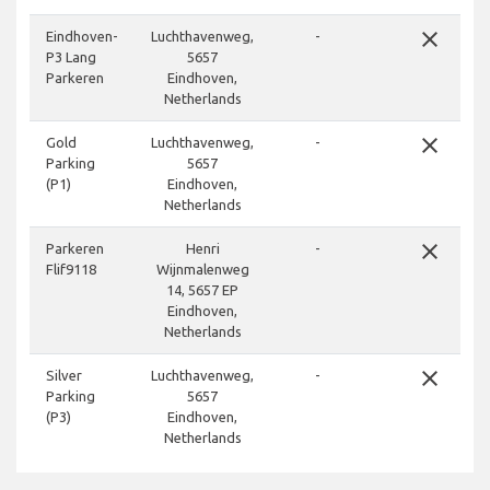
close
Eindhoven-
Luchthavenweg,
-
P3 Lang
5657
Parkeren
Eindhoven,
Netherlands
close
Gold
Luchthavenweg,
-
Parking
5657
(P1)
Eindhoven,
Netherlands
close
Parkeren
Henri
-
Flif9118
Wijnmalenweg
14, 5657 EP
Eindhoven,
Netherlands
close
Silver
Luchthavenweg,
-
Parking
5657
(P3)
Eindhoven,
Netherlands