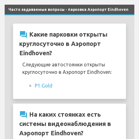
Часто задаваемые вопросы - парковка Аэропорт Eindhoven
question_answer
Какие парковки открыты
круглосуточно в Аэропорт
Eindhoven?
Следующие автостоянки открыты
круглосуточно в Аэропорт Eindhoven:
P1 Gold
question_answer
На каких стоянках есть
системы видеонаблюдения в
Аэропорт Eindhoven?