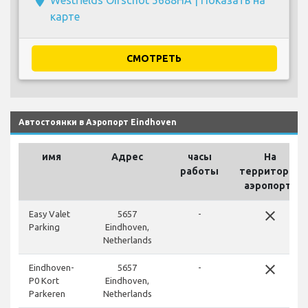
карте
СМОТРЕТЬ
Автостоянки в Аэропорт Eindhoven
имя
Адрес
часы
На
работы
территории
аэропорта
close
Easy Valet
5657
-
Parking
Eindhoven,
Netherlands
close
Eindhoven-
5657
-
P0 Kort
Eindhoven,
Parkeren
Netherlands