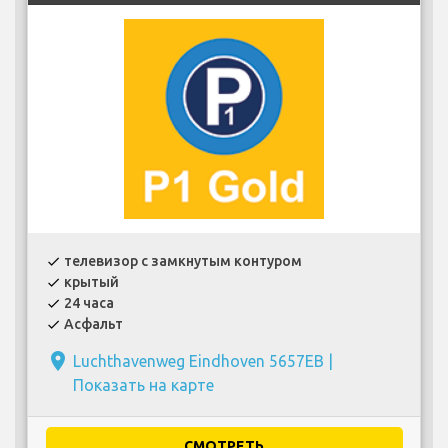
телевизор с замкнутым контуром
check
крытый
check
24 часа
check
Асфальт
check
place
Luchthavenweg Eindhoven 5657EB |
Показать на карте
СМОТРЕТЬ