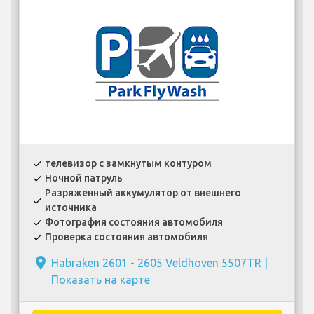
телевизор с замкнутым контуром
check
Ночной патруль
check
Разряженный аккумулятор от внешнего
check
источника
Фотография состояния автомобиля
check
Проверка состояния автомобиля
check
place
Habraken 2601 - 2605 Veldhoven 5507TR |
Показать на карте