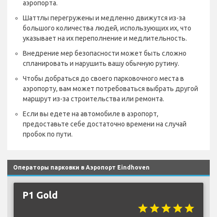
аэропорта.
Шаттлы перегружены и медленно движутся из-за
большого количества людей, использующих их, что
указывает на их переполнение и медлительность.
Внедрение мер безопасности может быть сложно
спланировать и нарушить вашу обычную рутину.
Чтобы добраться до своего парковочного места в
аэропорту, вам может потребоваться выбрать другой
маршрут из-за строительства или ремонта.
Если вы едете на автомобиле в аэропорт,
предоставьте себе достаточно времени на случай
пробок по пути.
Операторы парковки в Аэропорт Eindhoven
P1 Gold
star
star
star
star
star