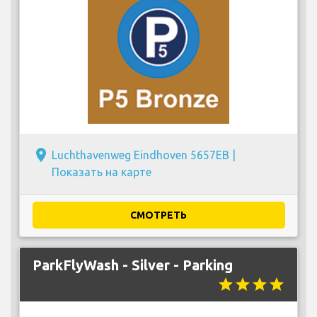
place
Luchthavenweg Eindhoven 5657EB |
Показать на карте
СМОТРЕТЬ
ParkFlyWash - Silver - Parking
star
star
star
star