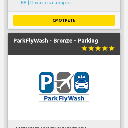
BB |
Показать на карте
СМОТРЕТЬ
ParkFlyWash - Bronze - Parking
star
star
star
star
star
телевизор с замкнутым контуром