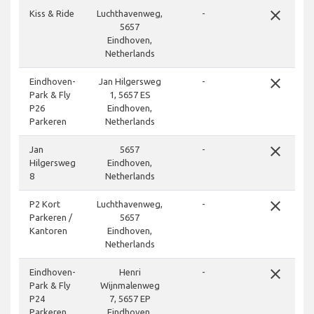
close
Kiss & Ride
Luchthavenweg,
-
5657
Eindhoven,
Netherlands
close
Eindhoven-
Jan Hilgersweg
-
Park & Fly
1, 5657 ES
P26
Eindhoven,
Parkeren
Netherlands
close
Jan
5657
-
Hilgersweg
Eindhoven,
8
Netherlands
close
P2 Kort
Luchthavenweg,
-
Parkeren /
5657
Kantoren
Eindhoven,
Netherlands
close
Eindhoven-
Henri
-
Park & Fly
Wijnmalenweg
P24
7, 5657 EP
Parkeren
Eindhoven,