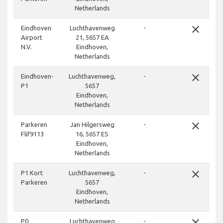
Netherlands
close
Eindhoven
Luchthavenweg
-
Airport
21, 5657 EA
N.V.
Eindhoven,
Netherlands
close
Eindhoven-
Luchthavenweg,
-
P1
5657
Eindhoven,
Netherlands
close
Parkeren
Jan Hilgersweg
-
Flif9113
16, 5657 ES
Eindhoven,
Netherlands
close
P1 Kort
Luchthavenweg,
-
Parkeren
5657
Eindhoven,
Netherlands
close
P0
Luchthavenweg
-