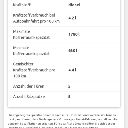
Kraftstoff
diesel
Kraftstoffverbrauch bei
4.2 l
Autobahnfahrt pro 100 km
Maximale
1780 l
Kofferraumkapazität
Minimale
650 l
Kofferraumkapazität
Gemischter
Kraftstoffverbrauch pro
4.4 l
100 km
Anzahl der Türen
5
Anzahl Sitzplätze
5
Die angezeigten Spezifikationen dienen nur zu Informationszwecken. Wir können
nicht garantieren, dass Sie das genaue Volkswagen Passat-Fahrzeugmodell und die
genauen Spezifikationen erhalten. Für spezifische Details sollten Sie sich bei der
jeweiligen Autovermietung unter Eindhoven Flughafen erkundigen.