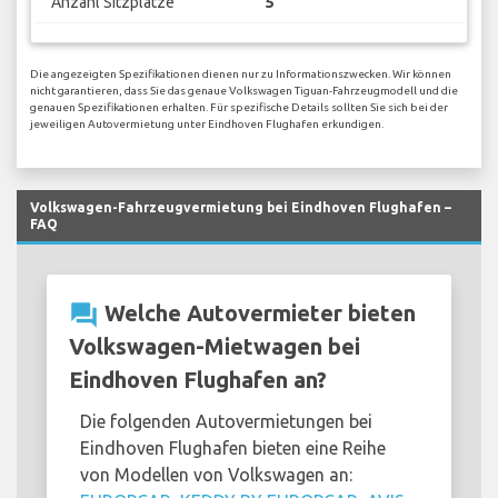
Anzahl Sitzplätze
5
Die angezeigten Spezifikationen dienen nur zu Informationszwecken. Wir können
nicht garantieren, dass Sie das genaue Volkswagen Tiguan-Fahrzeugmodell und die
genauen Spezifikationen erhalten. Für spezifische Details sollten Sie sich bei der
jeweiligen Autovermietung unter Eindhoven Flughafen erkundigen.
Volkswagen-Fahrzeugvermietung bei Eindhoven Flughafen –
FAQ
question_answer
Welche Autovermieter bieten
Volkswagen-Mietwagen bei
Eindhoven Flughafen an?
Die folgenden Autovermietungen bei
Eindhoven Flughafen bieten eine Reihe
von Modellen von Volkswagen an: