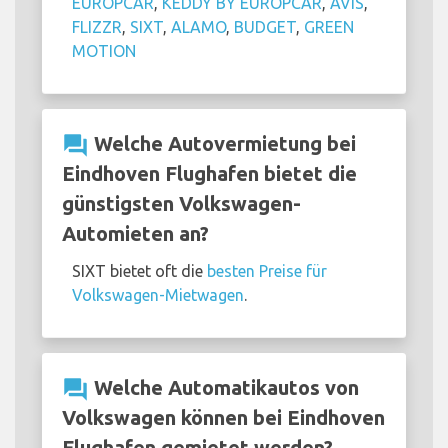
EUROPCAR
,
KEDDY BY EUROPCAR
,
AVIS
,
FLIZZR
,
SIXT
,
ALAMO
,
BUDGET
,
GREEN
MOTION
question_answer
Welche Autovermietung bei
Eindhoven Flughafen bietet die
günstigsten Volkswagen-
Automieten an?
SIXT bietet oft die
besten Preise für
Volkswagen-Mietwagen
.
question_answer
Welche Automatikautos von
Volkswagen können bei Eindhoven
Flughafen gemietet werden?