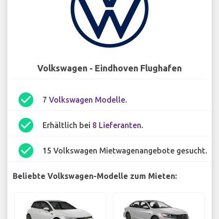
Volkswagen - Eindhoven Flughafen
check_circle
7
Volkswagen Modelle
.
check_circle
Erhältlich bei
8 Lieferanten
.
check_circle
15 Volkswagen Mietwagenangebote gesucht.
Beliebte Volkswagen-Modelle zum Mieten: