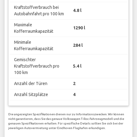
Kraftstoffverbrauch bei
4.8 l
Autobahnfahrt pro 100 km
Maximale
1290 l
Kofferraumkapazität
Minimale
284 l
Kofferraumkapazität
Gemischter
Kraftstoffverbrauch pro
5.4 l
100 km
Anzahl der Türen
2
Anzahl Sitzplätze
4
Die angezeigten Spezifikationen dienen nur zu Informationszwecken. Wir können
nicht garantieren, dass Sie das genaue Volkswagen T-Roc-Fahrzeugmodell und die
genauen Spezifikationen erhalten. Für spezifische Details sollten Sie sich bei der
jeweiligen Autovermietung unter Eindhoven Flughafen erkundigen.