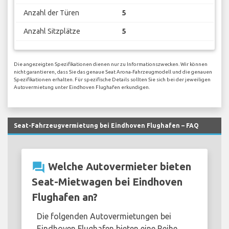
Anzahl der Türen
5
Anzahl Sitzplätze
5
Die angezeigten Spezifikationen dienen nur zu Informationszwecken. Wir können
nicht garantieren, dass Sie das genaue Seat Arona-Fahrzeugmodell und die genauen
Spezifikationen erhalten. Für spezifische Details sollten Sie sich bei der jeweiligen
Autovermietung unter Eindhoven Flughafen erkundigen.
Seat-Fahrzeugvermietung bei Eindhoven Flughafen – FAQ
question_answer
Welche Autovermieter bieten
Seat-Mietwagen bei Eindhoven
Flughafen an?
Die folgenden Autovermietungen bei
Eindhoven Flughafen bieten eine Reihe