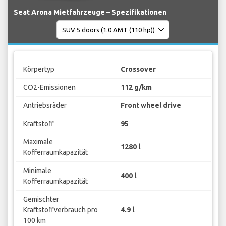
Seat Arona Mietfahrzeuge – Spezifikationen
Körpertyp
Crossover
CO2-Emissionen
112 g/km
Antriebsräder
Front wheel drive
Kraftstoff
95
Maximale
1280 l
Kofferraumkapazität
Minimale
400 l
Kofferraumkapazität
Gemischter
Kraftstoffverbrauch pro
4.9 l
100 km