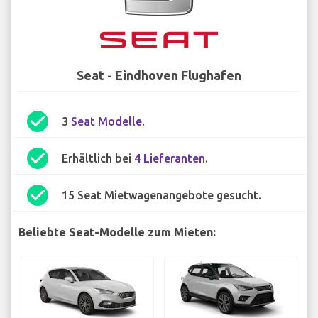
Seat - Eindhoven Flughafen
check_circle
3
Seat Modelle
.
check_circle
Erhältlich bei
4 Lieferanten
.
check_circle
15 Seat Mietwagenangebote gesucht.
Beliebte Seat-Modelle zum Mieten: