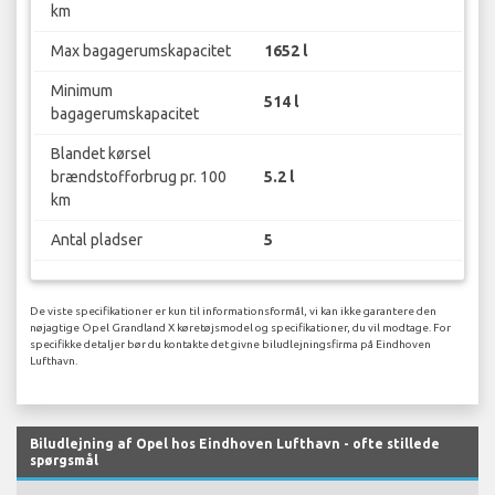
km
Max bagagerumskapacitet
1652 l
Minimum
514 l
bagagerumskapacitet
Blandet kørsel
brændstofforbrug pr. 100
5.2 l
km
Antal pladser
5
De viste specifikationer er kun til informationsformål, vi kan ikke garantere den
nøjagtige Opel Grandland X køretøjsmodel og specifikationer, du vil modtage. For
specifikke detaljer bør du kontakte det givne biludlejningsfirma på Eindhoven
Lufthavn.
Biludlejning af Opel hos Eindhoven Lufthavn - ofte stillede
spørgsmål