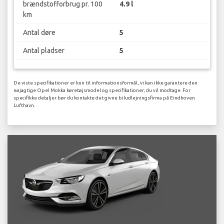
brændstofforbrug pr. 100
4.9 l
km
Antal døre
5
Antal pladser
5
De viste specifikationer er kun til informationsformål, vi kan ikke garantere den
nøjagtige Opel Mokka køretøjsmodel og specifikationer, du vil modtage. For
specifikke detaljer bør du kontakte det givne biludlejningsfirma på Eindhoven
Lufthavn.