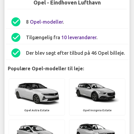
Opel - Eindhoven Lufthavn
check_circle
8
Opel-modeller
.
check_circle
Tilgængelig fra
10 leverandører
.
check_circle
Der blev søgt efter tilbud på 46 Opel billeje.
Populære Opel-modeller til leje:
Opel Astra Estate
Opel Insignia Estate