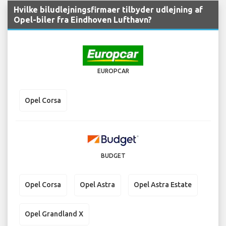
Hvilke biludlejningsfirmaer tilbyder udlejning af
Opel-biler fra Eindhoven Lufthavn?
EUROPCAR
Opel Corsa
BUDGET
Opel Corsa
Opel Astra
Opel Astra Estate
Opel Grandland X