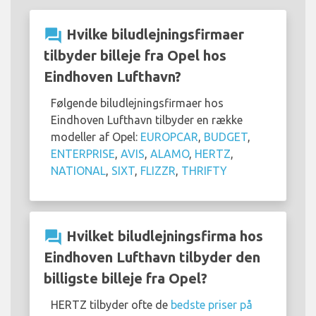
question_answer
Hvilke biludlejningsfirmaer
tilbyder billeje fra Opel hos
Eindhoven Lufthavn?
Følgende biludlejningsfirmaer hos
Eindhoven Lufthavn tilbyder en række
modeller af Opel:
EUROPCAR
,
BUDGET
,
ENTERPRISE
,
AVIS
,
ALAMO
,
HERTZ
,
NATIONAL
,
SIXT
,
FLIZZR
,
THRIFTY
question_answer
Hvilket biludlejningsfirma hos
Eindhoven Lufthavn tilbyder den
billigste billeje fra Opel?
HERTZ tilbyder ofte de
bedste priser på