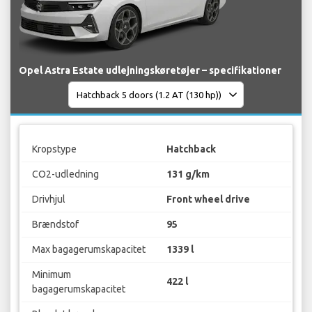
Opel Astra Estate udlejningskøretøjer – specifikationer
Kropstype
Hatchback
CO2-udledning
131 g/km
Drivhjul
Front wheel drive
Brændstof
95
Max bagagerumskapacitet
1339 l
Minimum
422 l
bagagerumskapacitet