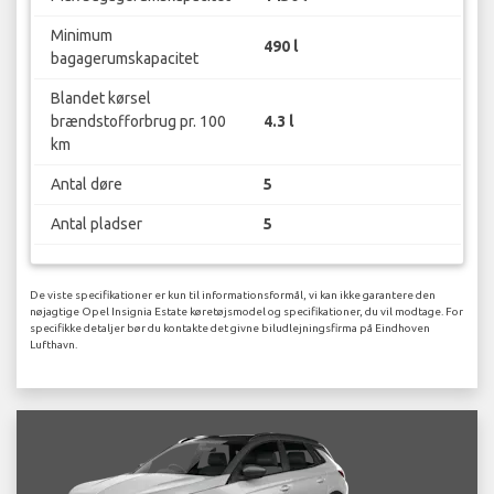
Minimum
490 l
bagagerumskapacitet
Blandet kørsel
brændstofforbrug pr. 100
4.3 l
km
Antal døre
5
Antal pladser
5
De viste specifikationer er kun til informationsformål, vi kan ikke garantere den
nøjagtige Opel Insignia Estate køretøjsmodel og specifikationer, du vil modtage. For
specifikke detaljer bør du kontakte det givne biludlejningsfirma på Eindhoven
Lufthavn.