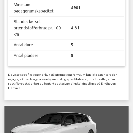
Minimum
490 l
bagagerumskapacitet
Blandet kørsel
brændstofforbrug pr. 100
4.3 l
km
Antal døre
5
Antal pladser
5
De viste specifikationer er kun til informationsformål, vi kan ikke garantere den
nøjagtige Opel Insignia køretøjsmodel og specifikationer, du vil modtage. For
specifikke detaljer bør du kontakte det givne biludlejningsfirma på Eindhoven
Lufthavn.