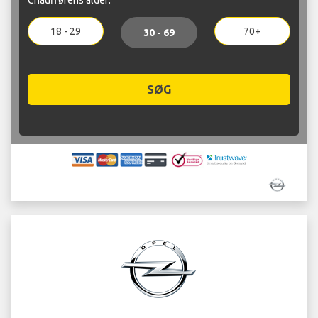
18 - 29
70+
30 - 69
SØG