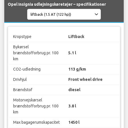
Opel Insignia udlejningskøretøjer – specifikationer
Kropstype
Liftback
Bykørsel
brændstofforbrug pr. 100
5.1 l
km
CO2-udledning
113 g/km
Drivhjul
Front wheel drive
Brændstof
diesel
Motorvejskørsel
brændstofforbrug pr. 100
3.8 l
km
Max bagagerumskapacitet
1450 l