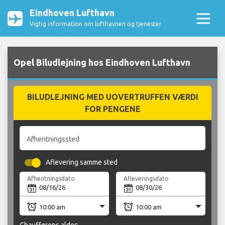
Eindhoven Lufthavn
Vigtig information om lufthavnen og tjenester
Opel Biludlejning hos Eindhoven Lufthavn
BILUDLEJNING MED UOVERTRUFFEN VÆRDI
FOR PENGENE
Afhentningssted
Aflevering samme sted
Afhentningsdato
Afleveringsdato
Chaufførens alder: