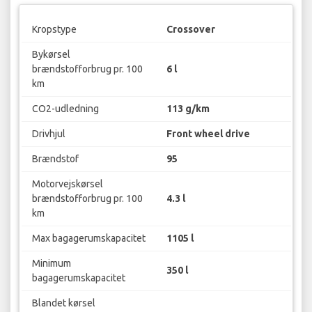
Kropstype
Crossover
Bykørsel
brændstofforbrug pr. 100
6 l
km
CO2-udledning
113 g/km
Drivhjul
Front wheel drive
Brændstof
95
Motorvejskørsel
brændstofforbrug pr. 100
4.3 l
km
Max bagagerumskapacitet
1105 l
Minimum
350 l
bagagerumskapacitet
Blandet kørsel