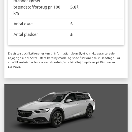
Blandet kørsel
brændstofforbrug pr. 100
5.8 l
km
Antal døre
5
Antal pladser
5
De viste specifikationer er kun til informationsformål, vi kan ikke garantere den
nøjagtige Opel Astra Estate køretøjsmodel og specifikationer, du vil modtage. For
specifikke detaljer bør du kontakte det givne biludlejningsfirma på Eindhoven
Lufthavn.