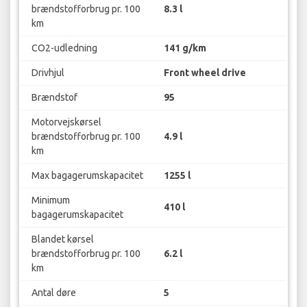
brændstofforbrug pr. 100
8.3 l
km
CO2-udledning
141 g/km
Drivhjul
Front wheel drive
Brændstof
95
Motorvejskørsel
brændstofforbrug pr. 100
4.9 l
km
Max bagagerumskapacitet
1255 l
Minimum
410 l
bagagerumskapacitet
Blandet kørsel
brændstofforbrug pr. 100
6.2 l
km
Antal døre
5