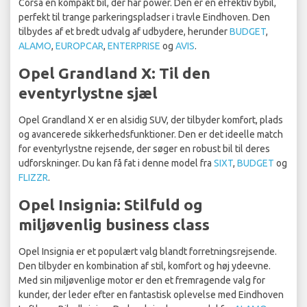
Corsa en kompakt bil, der har power. Den er en effektiv bybil,
perfekt til trange parkeringspladser i travle Eindhoven. Den
tilbydes af et bredt udvalg af udbydere, herunder
BUDGET
,
ALAMO
,
EUROPCAR
,
ENTERPRISE
og
AVIS
.
Opel Grandland X: Til den
eventyrlystne sjæl
Opel Grandland X er en alsidig SUV, der tilbyder komfort, plads
og avancerede sikkerhedsfunktioner. Den er det ideelle match
for eventyrlystne rejsende, der søger en robust bil til deres
udforskninger. Du kan få fat i denne model fra
SIXT
,
BUDGET
og
FLIZZR
.
Opel Insignia: Stilfuld og
miljøvenlig business class
Opel Insignia er et populært valg blandt forretningsrejsende.
Den tilbyder en kombination af stil, komfort og høj ydeevne.
Med sin miljøvenlige motor er den et fremragende valg for
kunder, der leder efter en fantastisk oplevelse med Eindhoven