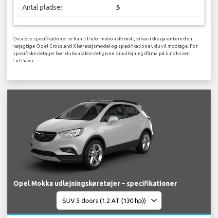
Antal pladser
5
De viste specifikationer er kun til informationsformål, vi kan ikke garantere den
nøjagtige Opel Crossland X køretøjsmodel og specifikationer, du vil modtage. For
specifikke detaljer bør du kontakte det givne biludlejningsfirma på Eindhoven
Lufthavn.
Opel Mokka udlejningskøretøjer – specifikationer