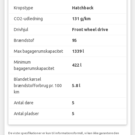
Kropstype
Hatchback
CO2-udledning
131 g/km
Drivhjul
Front wheel drive
Brændstof
95
Max bagagerumskapacitet
1339 l
Minimum
422 l
bagagerumskapacitet
Blandet kørsel
brændstofforbrug pr. 100
5.8 l
km
Antal døre
5
Antal pladser
5
De viste specifikationer er kun til informationsformål, vi kan ikke garantere den