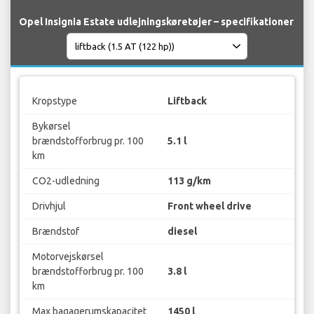
Opel Insignia Estate udlejningskøretøjer – specifikationer
Kropstype
Liftback
Bykørsel
brændstofforbrug pr. 100
5.1 l
km
CO2-udledning
113 g/km
Drivhjul
Front wheel drive
Brændstof
diesel
Motorvejskørsel
brændstofforbrug pr. 100
3.8 l
km
Max bagagerumskapacitet
1450 l