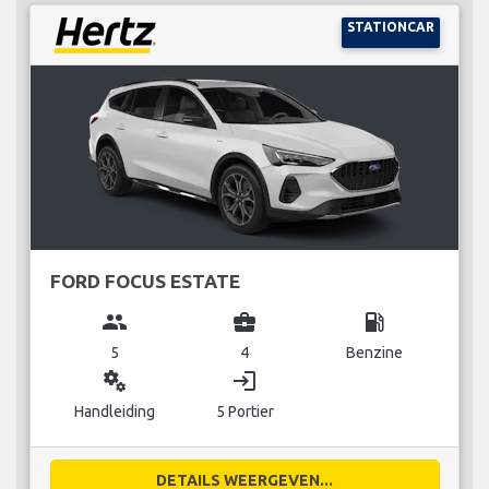
STATIONCAR
FORD FOCUS ESTATE
group
business_center
local_gas_station
5
4
Benzine
miscellaneous_services
login
Handleiding
5 Portier
DETAILS WEERGEVEN...