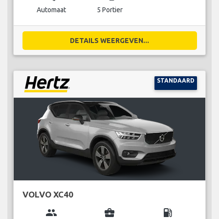
Automaat
5 Portier
DETAILS WEERGEVEN...
STANDAARD
VOLVO XC40
group
business_center
local_gas_station