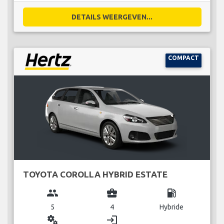
DETAILS WEERGEVEN...
COMPACT
TOYOTA COROLLA HYBRID ESTATE
group
business_center
local_gas_station
5
4
Hybride
miscellaneous_services
login