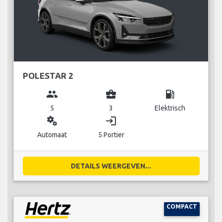
POLESTAR 2
group
business_center
local_gas_station
5
3
Elektrisch
miscellaneous_services
login
Automaat
5 Portier
DETAILS WEERGEVEN...
COMPACT