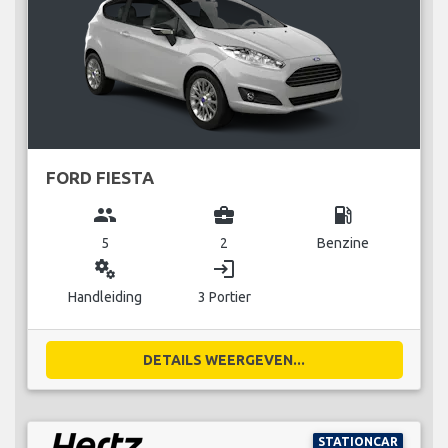
FORD FIESTA
group
business_center
local_gas_station
5
2
Benzine
miscellaneous_services
login
Handleiding
3 Portier
DETAILS WEERGEVEN...
STATIONCAR