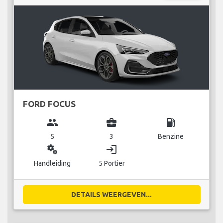
FORD FOCUS
group
business_center
local_gas_station
5
3
Benzine
miscellaneous_services
login
Handleiding
5 Portier
DETAILS WEERGEVEN...