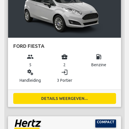
FORD FIESTA
group
business_center
local_gas_station
5
2
Benzine
miscellaneous_services
login
Handleiding
3 Portier
DETAILS WEERGEVEN...
COMPACT