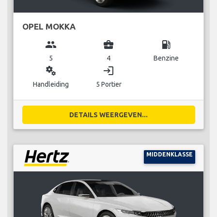
OPEL MOKKA
group
business_center
local_gas_station
5
4
Benzine
miscellaneous_services
login
Handleiding
5 Portier
DETAILS WEERGEVEN...
MIDDENKLASSE