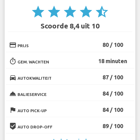
star
star
star
star
star_half
Scoorde 8,4 uit 10
credit_card
80 / 100
PRIJS
timer
18 minuten
GEM. WACHTEN
directions_car
87 / 100
AUTOKWALITEIT
room_service
84 / 100
BALIESERVICE
flag
84 / 100
AUTO PICK-UP
beenhere
89 / 100
AUTO DROP-OFF