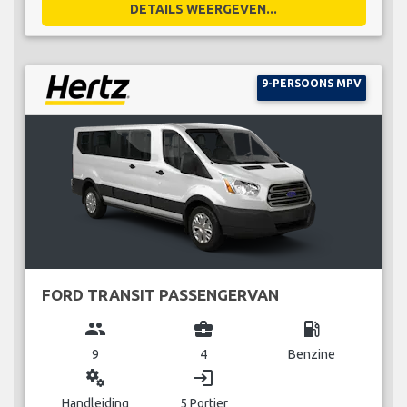
DETAILS WEERGEVEN...
9-PERSOONS MPV
FORD TRANSIT PASSENGERVAN
group
business_center
local_gas_station
9
4
Benzine
miscellaneous_services
login
Handleiding
5 Portier