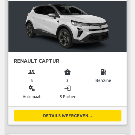
RENAULT CAPTUR
group
business_center
local_gas_station
5
3
Benzine
miscellaneous_services
login
Automaat
5 Portier
DETAILS WEERGEVEN...