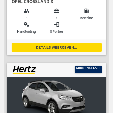
OPEL CROSSLAND X
group
business_center
local_gas_station
5
3
Benzine
miscellaneous_services
login
Handleiding
5 Portier
DETAILS WEERGEVEN...
MIDDENKLASSE