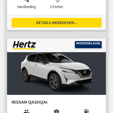
Handleiding
5 Portier
DETAILS WEERGEVEN...
MIDDENKLASSE
NISSAN QASHQAI
group
business_center
local_gas_station