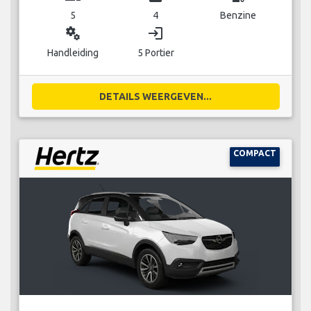
5
4
Benzine
miscellaneous_services
login
Handleiding
5 Portier
DETAILS WEERGEVEN...
COMPACT