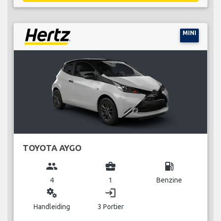
MINI
TOYOTA AYGO
group
business_center
local_gas_station
4
1
Benzine
miscellaneous_services
login
Handleiding
3 Portier