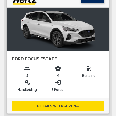
FORD FOCUS ESTATE
group
business_center
local_gas_station
5
4
Benzine
miscellaneous_services
login
Handleiding
5 Portier
DETAILS WEERGEVEN...