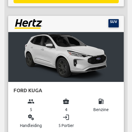
SUV
FORD KUGA
group
business_center
local_gas_station
5
4
Benzine
miscellaneous_services
login
Handleiding
5 Portier