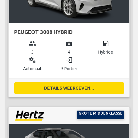
PEUGEOT 3008 HYBRID
group
business_center
local_gas_station
5
4
Hybride
miscellaneous_services
login
Automaat
5 Portier
DETAILS WEERGEVEN...
GROTE MIDDENKLASSE