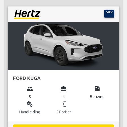
SUV
FORD KUGA
group
business_center
local_gas_station
5
4
Benzine
miscellaneous_services
login
Handleiding
5 Portier