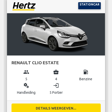
STATIONCAR
RENAULT CLIO ESTATE
group
business_center
local_gas_station
5
4
Benzine
miscellaneous_services
login
Handleiding
5 Portier
DETAILS WEERGEVEN...