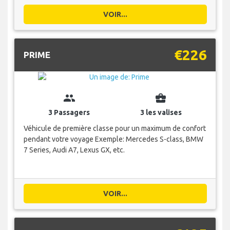
VOIR...
€226
PRIME
group
business_center
3 Passagers
3 les valises
Véhicule de première classe pour un maximum de confort
pendant votre voyage Exemple: Mercedes S-class, BMW
7 Series, Audi A7, Lexus GX, etc.
VOIR...