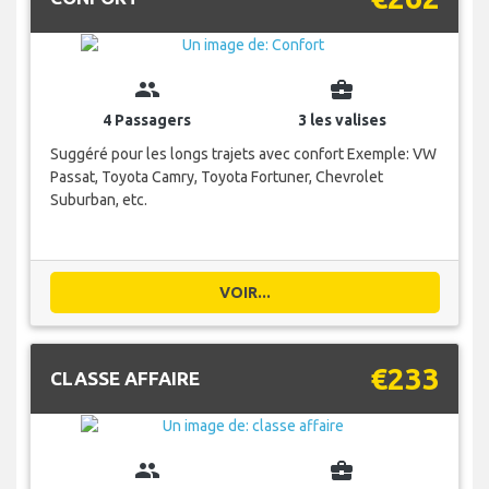
group
business_center
4 Passagers
3 les valises
Suggéré pour les longs trajets avec confort Exemple: VW
Passat, Toyota Camry, Toyota Fortuner, Chevrolet
Suburban, etc.
VOIR...
€233
CLASSE AFFAIRE
group
business_center