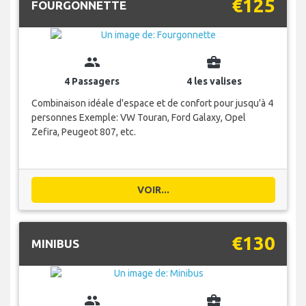
€125
FOURGONNETTE
group
business_center
4 Passagers
4 les valises
Combinaison idéale d'espace et de confort pour jusqu'à 4
personnes Exemple: VW Touran, Ford Galaxy, Opel
Zefira, Peugeot 807, etc.
VOIR...
€130
MINIBUS
group
business_center