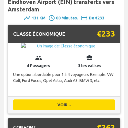
Eindhoven Airport (EIN) transferts vers
Amsterdam
timeline
schedule
payment
131 KM
80 Minutes.
De €233
€233
CLASSE ÉCONOMIQUE
group
business_center
4 Passagers
3 les valises
Une option abordable pour 1 à 4 voyageurs Exemple: VW
Golf, Ford Focus, Opel Astra, Audi A3, BMW 3, etc.
VOIR...
€262
CONFORT