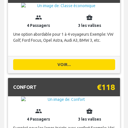
group
business_center
4 Passagers
3 les valises
Une option abordable pour 1 à 4 voyageurs Exemple: VW
Golf, Ford Focus, Opel Astra, Audi A3, BMW 3, etc.
VOIR...
€118
CONFORT
group
business_center
4 Passagers
3 les valises