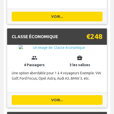
VOIR...
€248
CLASSE ÉCONOMIQUE
group
business_center
4 Passagers
3 les valises
Une option abordable pour 1 à 4 voyageurs Exemple: VW
Golf, Ford Focus, Opel Astra, Audi A3, BMW 3, etc.
VOIR...