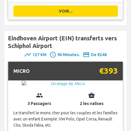
VOIR...
Eindhoven Airport (EIN) transferts vers
Schiphol Airport
timeline
schedule
payment
127 KM
90 Minutes.
De €248
€393
MICRO
group
business_center
3 Passagers
2 les valises
Le transfert le moins cher pour les couples et les familles
avec un enfant Exemple: VW Polo, Opel Corsa, Renault
Clio, Skoda Fabia, etc.