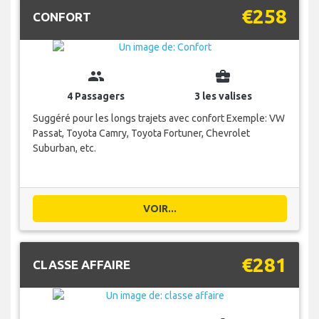
€258
CONFORT
group
business_center
4 Passagers
3 les valises
Suggéré pour les longs trajets avec confort Exemple: VW
Passat, Toyota Camry, Toyota Fortuner, Chevrolet
Suburban, etc.
VOIR...
€281
CLASSE AFFAIRE