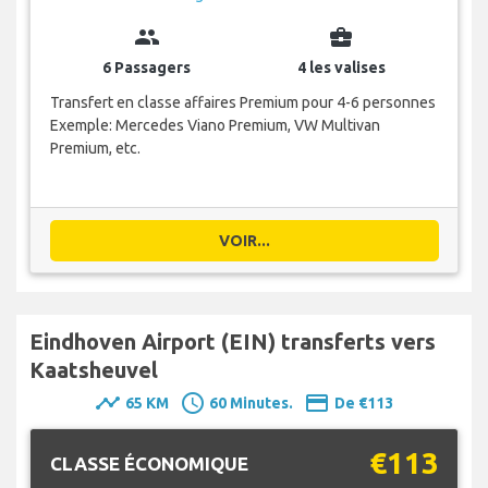
group
business_center
6 Passagers
4 les valises
Transfert en classe affaires Premium pour 4-6 personnes
Exemple: Mercedes Viano Premium, VW Multivan
Premium, etc.
VOIR...
Eindhoven Airport (EIN) transferts vers
Kaatsheuvel
timeline
schedule
payment
65 KM
60 Minutes.
De €113
€113
CLASSE ÉCONOMIQUE