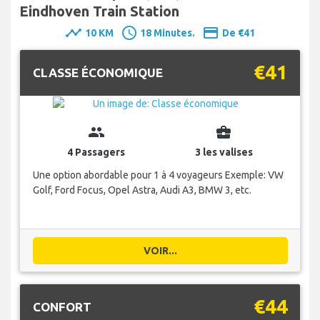
Eindhoven Train Station
timeline
schedule
payment
10 KM
18 Minutes.
De €41
€41
CLASSE ÉCONOMIQUE
group
business_center
4 Passagers
3 les valises
Une option abordable pour 1 à 4 voyageurs Exemple: VW
Golf, Ford Focus, Opel Astra, Audi A3, BMW 3, etc.
VOIR...
€44
CONFORT