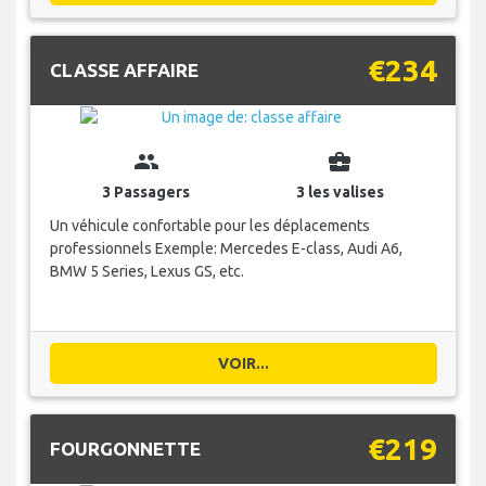
€234
CLASSE AFFAIRE
group
business_center
3 Passagers
3 les valises
Un véhicule confortable pour les déplacements
professionnels Exemple: Mercedes E-class, Audi A6,
BMW 5 Series, Lexus GS, etc.
VOIR...
€219
FOURGONNETTE