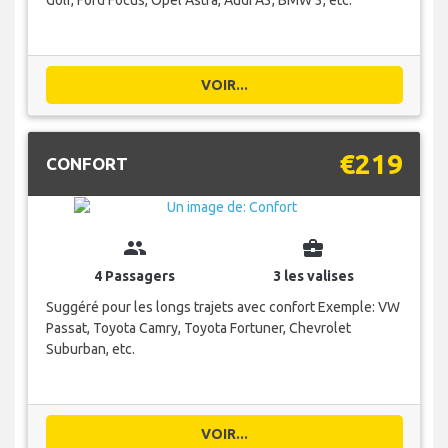
Golf, Ford Focus, Opel Astra, Audi A3, BMW 3, etc.
VOIR...
€219
CONFORT
group
business_center
4 Passagers
3 les valises
Suggéré pour les longs trajets avec confort Exemple: VW
Passat, Toyota Camry, Toyota Fortuner, Chevrolet
Suburban, etc.
VOIR...