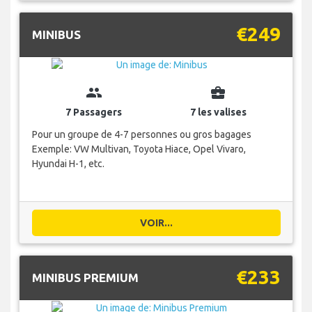
€249
MINIBUS
group
business_center
7 Passagers
7 les valises
Pour un groupe de 4-7 personnes ou gros bagages
Exemple: VW Multivan, Toyota Hiace, Opel Vivaro,
Hyundai H-1, etc.
VOIR...
€233
MINIBUS PREMIUM