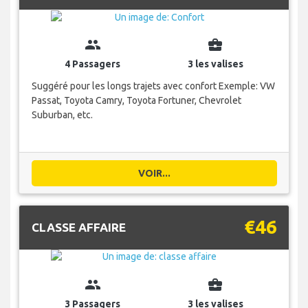
group
business_center
4 Passagers
3 les valises
Suggéré pour les longs trajets avec confort Exemple: VW
Passat, Toyota Camry, Toyota Fortuner, Chevrolet
Suburban, etc.
VOIR...
€46
CLASSE AFFAIRE
group
business_center
3 Passagers
3 les valises