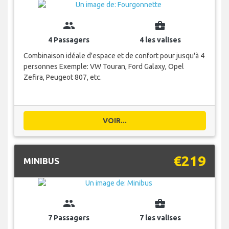
group
business_center
4 Passagers
4 les valises
Combinaison idéale d'espace et de confort pour jusqu'à 4
personnes Exemple: VW Touran, Ford Galaxy, Opel
Zefira, Peugeot 807, etc.
VOIR...
€219
MINIBUS
group
business_center
7 Passagers
7 les valises