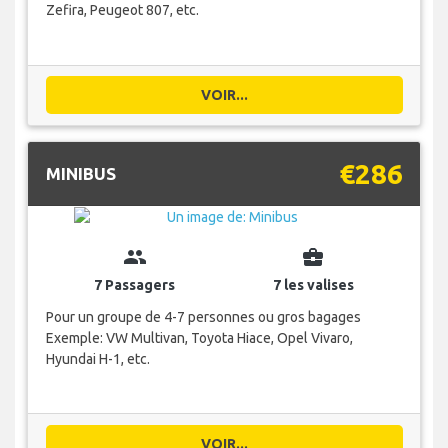
Zefira, Peugeot 807, etc.
VOIR...
€286
MINIBUS
group
business_center
7 Passagers
7 les valises
Pour un groupe de 4-7 personnes ou gros bagages
Exemple: VW Multivan, Toyota Hiace, Opel Vivaro,
Hyundai H-1, etc.
VOIR...