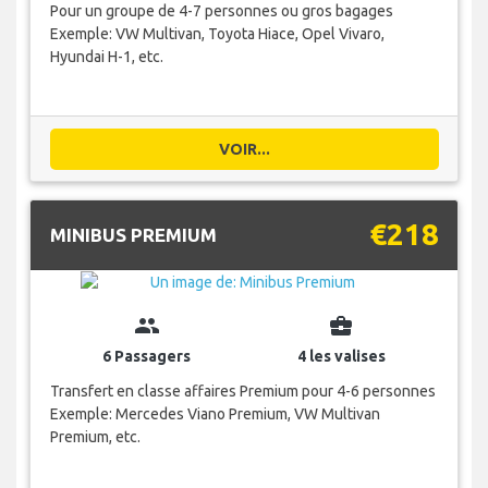
Pour un groupe de 4-7 personnes ou gros bagages
Exemple: VW Multivan, Toyota Hiace, Opel Vivaro,
Hyundai H-1, etc.
VOIR...
€218
MINIBUS PREMIUM
group
business_center
6 Passagers
4 les valises
Transfert en classe affaires Premium pour 4-6 personnes
Exemple: Mercedes Viano Premium, VW Multivan
Premium, etc.