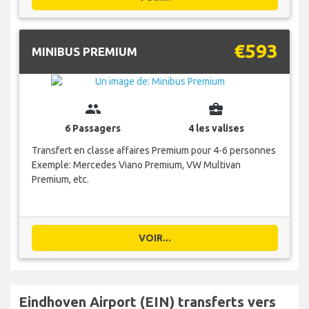
€593
MINIBUS PREMIUM
group
business_center
6 Passagers
4 les valises
Transfert en classe affaires Premium pour 4-6 personnes
Exemple: Mercedes Viano Premium, VW Multivan
Premium, etc.
VOIR...
Eindhoven Airport (EIN) transferts vers