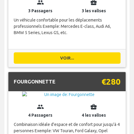
group
business_center
3 Passagers
3 les valises
Un véhicule confortable pour les déplacements
professionnels Exemple: Mercedes E-class, Audi A6,
BMW 5 Series, Lexus GS, etc.
VOIR...
€280
FOURGONNETTE
group
business_center
4 Passagers
4 les valises
Combinaison idéale d'espace et de confort pour jusqu'à 4
personnes Exemple: VW Touran, Ford Galaxy, Opel