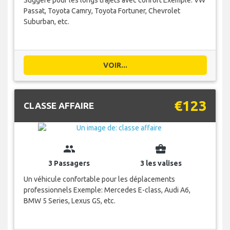
Suggéré pour les longs trajets avec confort Exemple: VW
Passat, Toyota Camry, Toyota Fortuner, Chevrolet
Suburban, etc.
VOIR...
€123
CLASSE AFFAIRE
group
business_center
3 Passagers
3 les valises
Un véhicule confortable pour les déplacements
professionnels Exemple: Mercedes E-class, Audi A6,
BMW 5 Series, Lexus GS, etc.