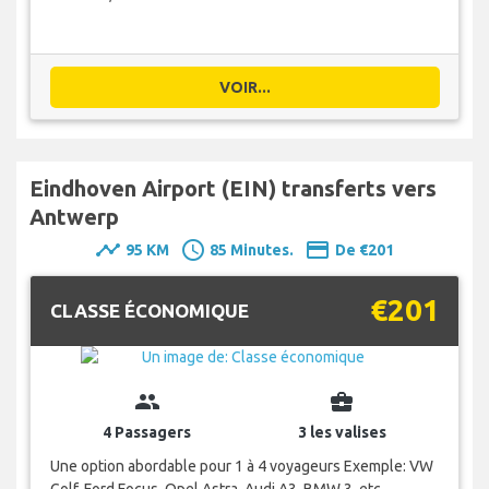
VOIR...
Eindhoven Airport (EIN) transferts vers
Antwerp
timeline
schedule
payment
95 KM
85 Minutes.
De €201
€201
CLASSE ÉCONOMIQUE
group
business_center
4 Passagers
3 les valises
Une option abordable pour 1 à 4 voyageurs Exemple: VW