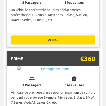
3 Passagers
3 les valises
Un véhicule confortable pour les déplacements
professionnels Exemple: Mercedes E-class, Audi A6,
BMW 5 Series, Lexus GS, etc.
VOIR...
€360
PRIME
group
business_center
3 Passagers
3 les valises
Véhicule de première classe pour un maximum de confort
pendant votre voyage Exemple: Mercedes S-class, BMW
7 Series, Audi A7, Lexus GX, etc.