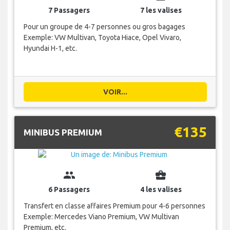
7 Passagers
7 les valises
Pour un groupe de 4-7 personnes ou gros bagages
Exemple: VW Multivan, Toyota Hiace, Opel Vivaro,
Hyundai H-1, etc.
VOIR...
€135
MINIBUS PREMIUM
group
business_center
6 Passagers
4 les valises
Transfert en classe affaires Premium pour 4-6 personnes
Exemple: Mercedes Viano Premium, VW Multivan
Premium, etc.