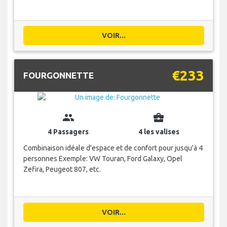
VOIR...
€233
FOURGONNETTE
group
business_center
4 Passagers
4 les valises
Combinaison idéale d'espace et de confort pour jusqu'à 4
personnes Exemple: VW Touran, Ford Galaxy, Opel
Zefira, Peugeot 807, etc.
VOIR...