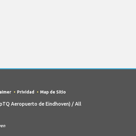
laimer
Prividad
Map de Sitio
pTQ Aeropuerto de Eindhoven) / All
ven