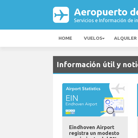
Aeropuerto d
Servicios e Información de i
HOME
VUELOS
ALQUILER
Información útil y noti
Eindhoven Airport
registra un modesto